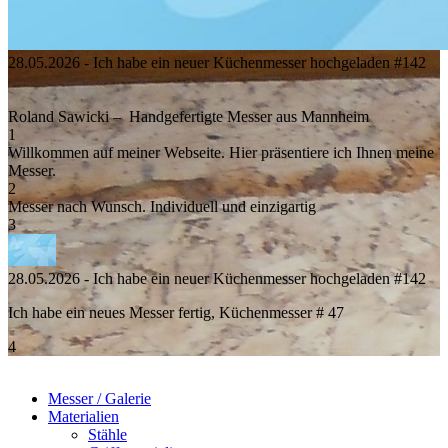
28.05.2026 - Ich habe ein neuer Küchenmesser hochgeladen #142
Roland Sawicki –
Handgefertigte Messer aus Mannheim
1
Willkommen auf meiner Webseite. Hier präsentiere ich Ihnen meine
Messer.
2
Messer nach Wunsch. Individuell und einzigartig
3
28.05.2026 - Ich habe ein neuer Küchenmesser hochgeladen #142
Ich habe ein neues Messer fertig, Küchenmesser # 47
4
Messer / Galerie
Materialien
Stähle