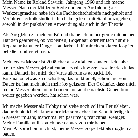
Mein Name ist Roland Sawicki, Jahrgang 1960 und ich mache
Messer. Nach der Mittleren Reife und einer Ausbildung als
Werkzeugmacher, habe ich die Fachhochschulreife nachgeholt und
Verfahrenstechnik studiert. Ich habe gelernt mit Stahl umzugehen,
sowohl in der praktischen Anwendung als auch in der Theorie.
Als Ausgleich zu meinem Bürojob habe ich immer gerne mit meinen
Händen gearbeitet, ob Möbelbau, Bogenbau oder einfach nur die
Reparatur kaputter Dinge. Handarbeit hilft mir einen klaren Kopf zu
behalten und erdet mich.
Mein erstes Messer ist 2008 eher aus Zufall entstanden. Ich habe
mein erstes Messer gebaut einfach weil ich wissen wollte ob ich das
kann. Danach hat mich der Virus allerdings gepackt. Die
Faszination etwas zu erschaffen, das funktionell, schön und von
Dauer ist, hat mich nicht mehr los gelassen. Der Gedanke, dass mich
meine Messer überdauern können und an die nächste Generation
weiter gegeben werden, hat schon was.
Ich mache Messer als Hobby und stehe noch voll im Berufsleben,
dadurch bin ich ein langsamer Messermacher. Im Schnitt fertige ich
6 Messer im Jahr, manchmal ein paar mehr, manchmal weniger.
Meine Familie will ja auch noch etwas von mir haben.
Mein Anspruch an mich ist, meine Messer so perfekt als möglich zu
bauen.