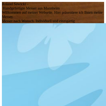
Roland Sawicki –
Handgefertigte Messer aus Mannheim
Willkommen auf meiner Webseite. Hier präsentiere ich Ihnen meine
Messer.
Messer nach Wunsch. Individuell und einzigartig