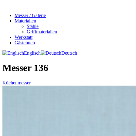
Messer / Galerie
Materialien
Stähle
Griffmaterialien
Werkstatt
Gästebuch
Englisch
Deutsch
Messer 136
Küchenmesser