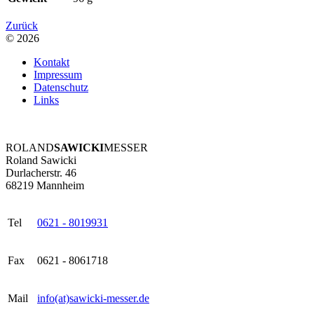
Zurück
© 2026
Kontakt
Impressum
Datenschutz
Links
ROLAND
SAWICKI
MESSER
Roland Sawicki
Durlacherstr. 46
68219 Mannheim
Tel
0621 - 8019931
Fax
0621 - 8061718
Mail
info(at)sawicki-messer.de