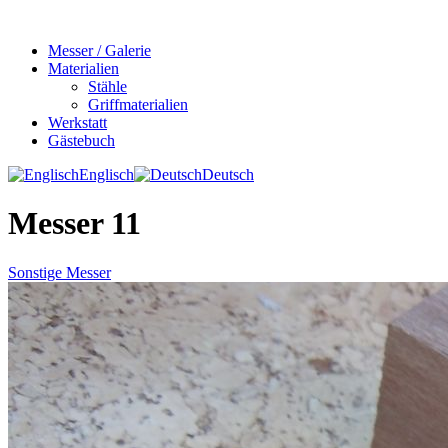
Messer / Galerie
Materialien
Stähle
Griffmaterialien
Werkstatt
Gästebuch
Englisch
Deutsch
Messer 11
Sonstige Messer