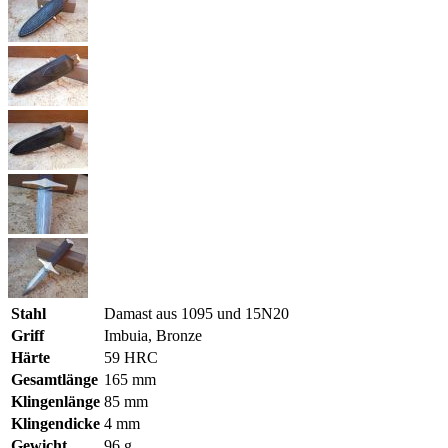
Stahl
Damast aus 1095 und 15N20
Griff
Imbuia, Bronze
Härte
59 HRC
Gesamtlänge
165 mm
Klingenlänge
85 mm
Klingendicke
4 mm
Gewicht
96 g